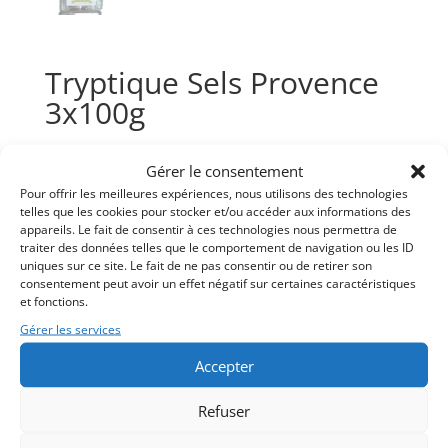
Tryptique Sels Provence
3x100g
20,00
€
Gérer le consentement
Pour offrir les meilleures expériences, nous utilisons des technologies
telles que les cookies pour stocker et/ou accéder aux informations des
quantité
A
appareils. Le fait de consentir à ces technologies nous permettra de
Ajouter au panier
de
l
traiter des données telles que le comportement de navigation ou les ID
uniques sur ce site. Le fait de ne pas consentir ou de retirer son
Tryptique
t
consentement peut avoir un effet négatif sur certaines caractéristiques
Sels
e
et fonctions.
Un ensemble de 3 pots de sel fin de Camargue
Provence
r
Gérer les services
empilable pour décorer votre table ou votre cuisine
3x100g
n
et assaisonner avec le Gout du Sud
a
Accepter
t
i
Refuser
Poids
v
700 g