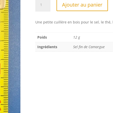
quantité
A
Ajouter au panier
de
l
CUILLERE
t
BOIS
e
Une petite cuillère en bois pour le sel, le thé,
POUR
r
SEL
n
THE
a
Poids
12 g
t
Ingrédients
Sel fin de Camargue
i
v
e
: