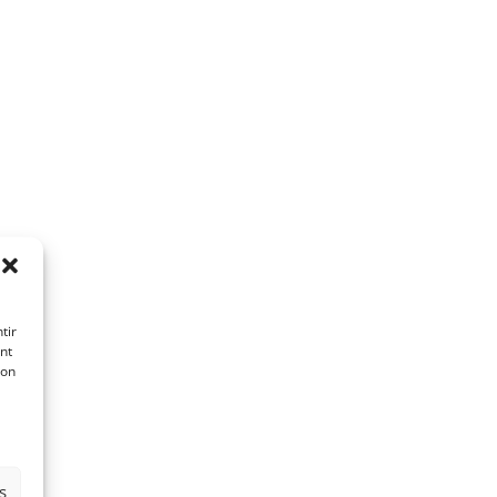
tir
nt
son
s