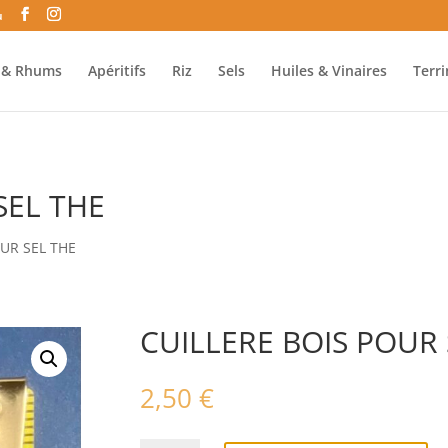
u
o & Rhums
Apéritifs
Riz
Sels
Huiles & Vinaires
Terr
SEL THE
OUR SEL THE
CUILLERE BOIS POUR 
2,50
€