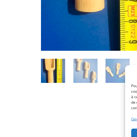
Pou
coo
à c
de 
con
Gér