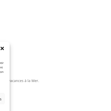
tir
nt
son
a vos vacances à la Mer.
s