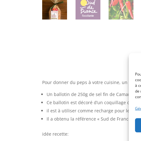
Pou
coo
Pour donner du peps à votre cuisine, un peu 
à c
de 
Un ballotin de 250g de sel fin de Camargue,
con
Ce ballotin est décoré d’un coquillage des p
Gér
il est à utiliser comme recharge pour les po
Il a obtenu la référence « Sud de France, l’Oc
idée recette: