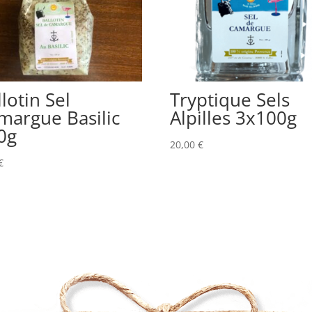
lotin Sel
Tryptique Sels
margue Basilic
Alpilles 3x100g
0g
20,00
€
€