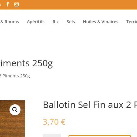
u
o & Rhums
Apéritifs
Riz
Sels
Huiles & Vinaires
Terr
 Piments 250g
 2 Piments 250g
Ballotin Sel Fin aux 2
3,70
€