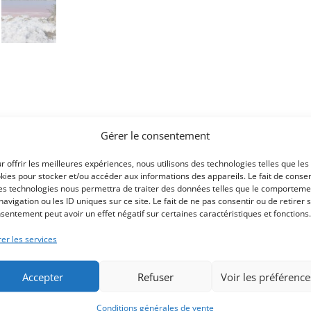
Gérer le consentement
r offrir les meilleures expériences, nous utilisons des technologies telles que les
kies pour stocker et/ou accéder aux informations des appareils. Le fait de consen
de piments s doux et forts dans vos assaisonnements.
es technologies nous permettra de traiter des données telles que le comporteme
navigation ou les ID uniques sur ce site. Le fait de ne pas consentir ou de retirer 
 aux deux piments doux et forts.
sentement peut avoir un effet négatif sur certaines caractéristiques et fonctions.
lages de la Grande Motte ou de Palavas les flots, qui vous rappeller
er les services
ts ou directement.
citanie »
Accepter
Refuser
Voir les préférence
Conditions générales de vente