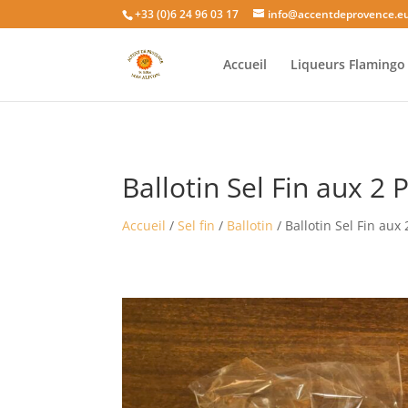
+33 (0)6 24 96 03 17
info@accentdeprovence.e
Accueil
Liqueurs Flaming
Ballotin Sel Fin aux 2
Accueil
/
Sel fin
/
Ballotin
/ Ballotin Sel Fin aux