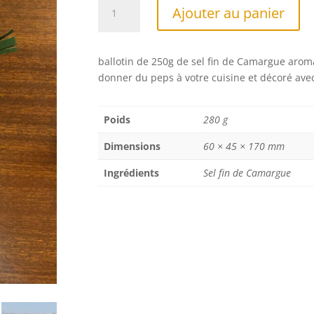
quantité
A
Ajouter au panier
de
l
Ballotin
t
Sel
e
ballotin de 250g de sel fin de Camargue arom
Fin
r
donner du peps à votre cuisine et décoré avec
aux
n
2
a
Piments
t
Poids
280 g
250g
i
Dimensions
60 × 45 × 170 mm
v
e
Ingrédients
Sel fin de Camargue
: