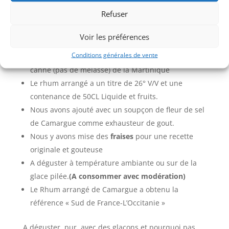
FRAISES
Refuser
et oui, le rhum arrangé s’accorde parfaitement avec
Voir les préférences
les fruits de nos régions
Conditions générales de vente
Le rhum arrangé est fabriqué à partir de Rhum de
canne (pas de mélasse) de la Martinique
Le rhum arrangé a un titre de 26° V/V et une
contenance de 50CL Liquide et fruits.
Nous avons ajouté avec un soupçon de fleur de sel
de Camargue comme exhausteur de gout.
Nous y avons mise des
fraises
pour une recette
originale et gouteuse
A déguster à température ambiante ou sur de la
glace pilée.
(A consommer avec modération)
Le Rhum arrangé de Camargue a obtenu la
référence « Sud de France-L’Occitanie »
A déguster, pur, avec des glaçons et pourquoi pas