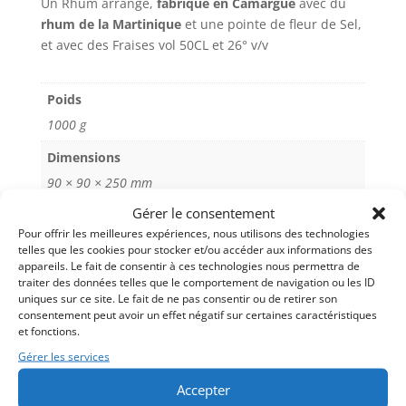
Un Rhum arrangé,
fabriqué en Camargue
avec du
Fraises
r
rhum de la Martinique
et une pointe de fleur de Sel,
élaboré
n
et avec des Fraises vol 50CL et 26° v/v
en
a
Camargue
t
i
Poids
v
1000 g
e
:
Dimensions
90 × 90 × 250 mm
Gérer le consentement
Pour offrir les meilleures expériences, nous utilisons des technologies
telles que les cookies pour stocker et/ou accéder aux informations des
appareils. Le fait de consentir à ces technologies nous permettra de
traiter des données telles que le comportement de navigation ou les ID
uniques sur ce site. Le fait de ne pas consentir ou de retirer son
consentement peut avoir un effet négatif sur certaines caractéristiques
et fonctions.
Gérer les services
Nous avons élaboré et fabriqué ce rhum arrangé ou
Accepter
punch au rhum à Saint Gilles dans le Gard, avec des