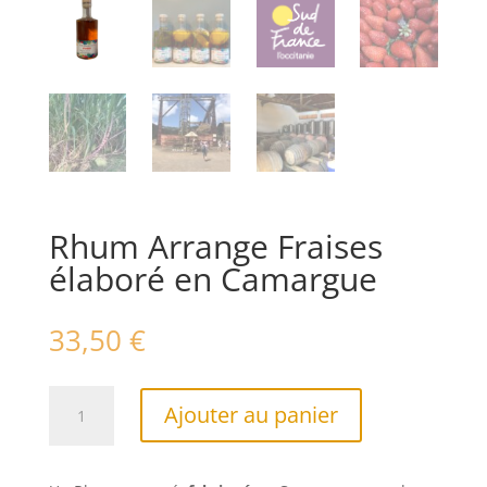
Rhum Arrange Fraises
élaboré en Camargue
33,50
€
quantité
A
Ajouter au panier
de
l
Rhum
t
Arrange
e