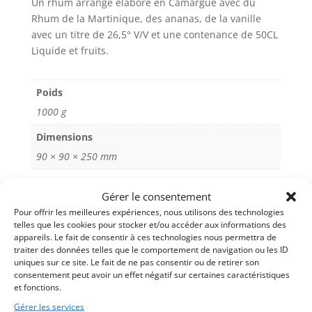
Un rhum arrangé élaboré en Camargue avec du
Mangue
r
Rhum de la Martinique, des ananas, de la vanille
élaboré
n
avec un titre de 26,5° V/V et une contenance de 50CL
en
a
Liquide et fruits.
Camargue
t
i
v
Poids
e
1000 g
:
Dimensions
90 × 90 × 250 mm
Gérer le consentement
Pour offrir les meilleures expériences, nous utilisons des technologies
telles que les cookies pour stocker et/ou accéder aux informations des
appareils. Le fait de consentir à ces technologies nous permettra de
traiter des données telles que le comportement de navigation ou les ID
uniques sur ce site. Le fait de ne pas consentir ou de retirer son
consentement peut avoir un effet négatif sur certaines caractéristiques
et fonctions.
Nous avons élaboré et fabriqué ce rhum arrangé ou
Gérer les services