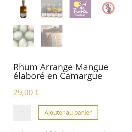
Rhum Arrange Mangue
élaboré en Camargue
29,00
€
quantité
A
Ajouter au panier
de
l
Rhum
t
Arrange
e