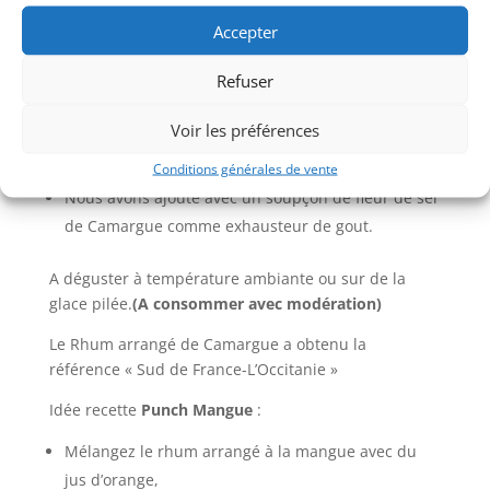
punch au rhum à Saint Gilles dans le Gard.
Accepter
La bouteille contient 50CL Liquide et fruits
Refuser
Le rhum arrangé est fabriqué à partir de Rhum de
canne à sucre (pas de mélasse) de la Martinique,
Voir les préférences
de la mangue.
Le rhum arrangé a un titre de 26,5° V/V
Conditions générales de vente
Nous avons ajouté avec un soupçon de fleur de sel
de Camargue comme exhausteur de gout.
A déguster à température ambiante ou sur de la
glace pilée.
(A consommer avec modération)
Le Rhum arrangé de Camargue a obtenu la
référence « Sud de France-L’Occitanie »
Idée recette
Punch Mangue
:
Mélangez le rhum arrangé à la mangue avec du
jus d’orange,