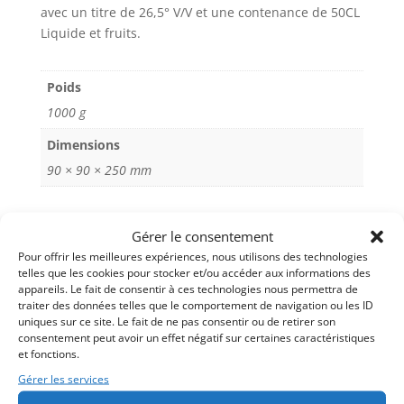
avec un titre de 26,5° V/V et une contenance de 50CL
en
a
Liquide et fruits.
Camargue
t
i
v
Poids
e
1000 g
:
Dimensions
90 × 90 × 250 mm
Gérer le consentement
Pour offrir les meilleures expériences, nous utilisons des technologies
telles que les cookies pour stocker et/ou accéder aux informations des
appareils. Le fait de consentir à ces technologies nous permettra de
traiter des données telles que le comportement de navigation ou les ID
uniques sur ce site. Le fait de ne pas consentir ou de retirer son
consentement peut avoir un effet négatif sur certaines caractéristiques
et fonctions.
Nous avons élaboré et fabriqué ce rhum arrangé ou
Gérer les services
punch au rhum à Saint Gilles dans le Gard.