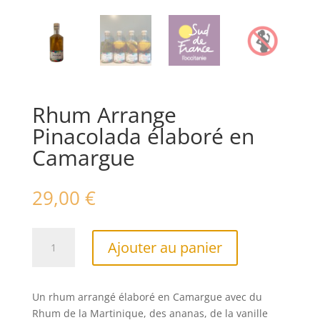
Rhum Arrange
Pinacolada élaboré en
Camargue
29,00
€
quantité
A
Ajouter au panier
de
l
Rhum
t
Arrange
e
Un rhum arrangé élaboré en Camargue avec du
Pinacolada
r
Rhum de la Martinique, des ananas, de la vanille
élaboré
n