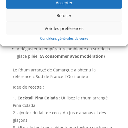
Accepter
La bouteille contient 50CL Liquide et fruits
Le rhum arrangé est fabriqué à partir de Rhum de
Refuser
la Martinique,
de la noix coco et de l’ananas.
Le rhum arrangé a un titre de 26,5° V/V
Voir les préférences
Nous avons ajouté avec un soupçon de fleur de sel
Conditions générales de vente
de Camargue comme exhausteur de gout.
A déguster à température ambiante ou sur de la
glace pilée.
(A consommer avec modération)
Le Rhum arrangé de Camargue a obtenu la
référence « Sud de France-L’Occitanie »
Idée de recette :
Cocktail Pina Colada
: Utilisez le rhum arrangé
Pina Colada.
ajoutez du lait de coco, du jus d’ananas et des
glaçons. ​
Mixez le tout pour obtenir une texture onctueuse.