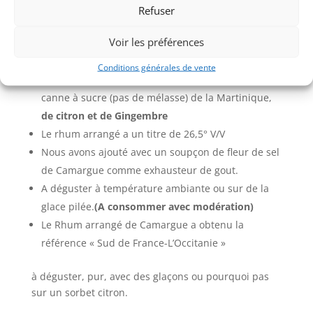
Refuser
Nous avons élaboré et fabriqué ce rhum arrangé ou
punch au rhum à Saint Gilles dans le Gard.
Voir les préférences
La bouteille contient 50CL Liquide et fruits
Conditions générales de vente
Le rhum arrangé est fabriqué à partir de Rhum de
canne à sucre (pas de mélasse) de la Martinique,
de citron et de Gingembre
Le rhum arrangé a un titre de 26,5° V/V
Nous avons ajouté avec un soupçon de fleur de sel
de Camargue comme exhausteur de gout.
A déguster à température ambiante ou sur de la
glace pilée.
(A consommer avec modération)
Le Rhum arrangé de Camargue a obtenu la
référence « Sud de France-L’Occitanie »
à déguster, pur, avec des glaçons ou pourquoi pas
sur un sorbet citron.