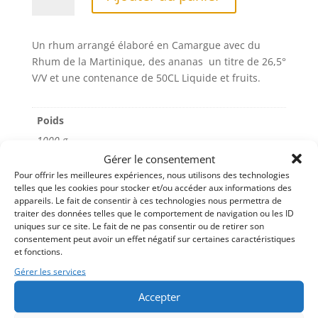
de
l
Rhum
t
Arrange
e
Un rhum arrangé élaboré en Camargue avec du
Citron
r
Rhum de la Martinique, des ananas un titre de 26,5°
Gingembre
n
V/V et une contenance de 50CL Liquide et fruits.
élaboré
a
en
t
Camargue
i
Poids
v
1000 g
e
Gérer le consentement
:
Dimensions
Pour offrir les meilleures expériences, nous utilisons des technologies
90 × 90 × 250 mm
telles que les cookies pour stocker et/ou accéder aux informations des
appareils. Le fait de consentir à ces technologies nous permettra de
traiter des données telles que le comportement de navigation ou les ID
uniques sur ce site. Le fait de ne pas consentir ou de retirer son
consentement peut avoir un effet négatif sur certaines caractéristiques
et fonctions.
Gérer les services
Accepter