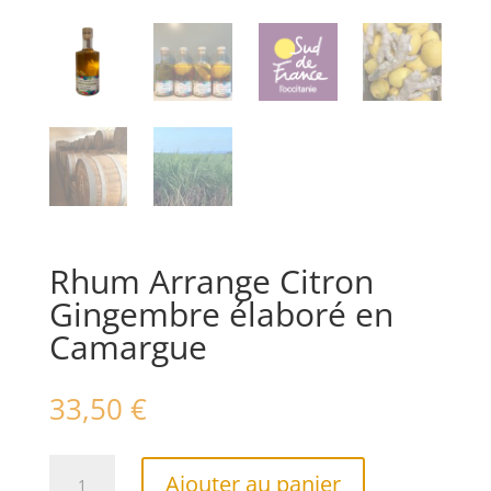
Rhum Arrange Citron
Gingembre élaboré en
Camargue
33,50
€
quantité
A
Ajouter au panier