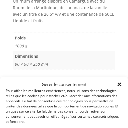
Un rhum arrangé élaboré en Camargue avec du
Framboise
r
Rhum de la Martinique, des ananas, de la vanille
élaboré
n
avec un titre de 26,5° V/V et une contenance de 50CL
en
a
Liquide et fruits.
Camargue
t
i
v
Poids
e
1000 g
:
Dimensions
90 × 90 × 250 mm
Gérer le consentement
Pour offrir les meilleures expériences, nous utilisons des technologies
telles que les cookies pour stocker et/ou accéder aux informations des
appareils. Le fait de consentir à ces technologies nous permettra de
traiter des données telles que le comportement de navigation ou les ID
uniques sur ce site. Le fait de ne pas consentir ou de retirer son
consentement peut avoir un effet négatif sur certaines caractéristiques
et fonctions.
Nous avons élaboré et fabriqué ce rhum arrangé ou