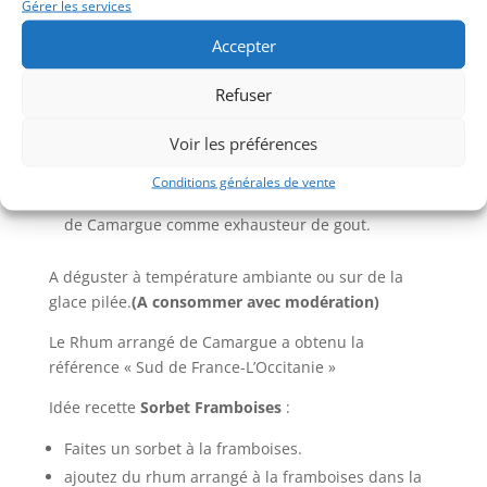
Gérer les services
punch au rhum à Saint Gilles dans le Gard.
Accepter
La bouteille contient 50CL Liquide et fruits
Le rhum arrangé est fabriqué à partir de Rhum de
Refuser
canne à sucre (pas de mélasse) de la Martinique,
de la framboise.
Voir les préférences
Le rhum arrangé a un titre de 26,5° V/V
Conditions générales de vente
Nous avons ajouté avec un soupçon de fleur de sel
de Camargue comme exhausteur de gout.
A déguster à température ambiante ou sur de la
glace pilée.
(A consommer avec modération)
Le Rhum arrangé de Camargue a obtenu la
référence « Sud de France-L’Occitanie »
Idée recette
Sorbet Framboises
:
Faites un sorbet à la framboises.
ajoutez du rhum arrangé à la framboises dans la