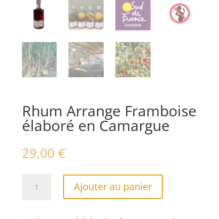
Rhum Arrange Framboise
élaboré en Camargue
29,00
€
quantité
A
Ajouter au panier
de
l
Rhum
t
Arrange
e