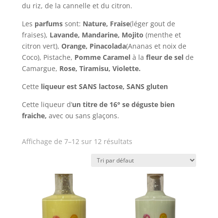
du riz, de la cannelle et du citron.
Les
parfums
sont:
Nature,
Fraise
(léger gout de
fraises),
Lavande, M
andarine,
Mojito
(menthe et
citron vert),
Orange,
Pinacolada
(Ananas et noix de
Coco), Pistache,
Pomme Caramel
à la
fleur de sel
de
Camargue,
Rose, Tiramisu, Violette.
Cette
liqueur est SANS lactose, SANS gluten
Cette liqueur d’
un titre de 16° se déguste bien
fraiche,
avec ou sans glaçons.
Affichage de 7–12 sur 12 résultats