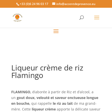
+33 (0)6 24 96 03 17
info@accentdeprovence.eu
Liqueur crème de riz
Flamingo
FLAMINGO,
élaborée à partir de Riz et d’alcool, a
un
gout doux, velouté et saveur onctueuse longue
en bouche,
qui rappelle
le riz au lait
de ma grand-
mère. Cette
liqueur crème
apporte la délicate saveur