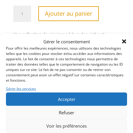
quantité
A
Ajouter au panier
de
l
Vinaigre
t
Pulpe
e
Une collection de vinaigres à la pulpe riche et
de
r
généreuse, mariant l’intensité du vinaigre à la
Gérer le consentement
Framboise
n
douceur naturelle des fruits, pour sublimer toutes
Pour offrir les meilleures expériences, nous utilisons des technologies
25CL
a
telles que les cookies pour stocker et/ou accéder aux informations des
vos recettes d’une touche fruitée, fraîche et
t
appareils. Le fait de consentir à ces technologies nous permettra de
délicatement subtile.
i
traiter des données telles que le comportement de navigation ou les ID
uniques sur ce site. Le fait de ne pas consentir ou de retirer son
v
consentement peut avoir un effet négatif sur certaines caractéristiques
e
Poids
et fonctions.
:
320 g
Gérer les services
Accepter
Refuser
Voir les préférences