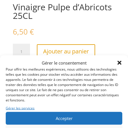
Vinaigre Pulpe d’Abricots
25CL
6,50
€
quantité
A
Ajouter au panier
de
l
Vinaigre
t
Gérer le consentement
Pulpe
e
Pour offrir les meilleures expériences, nous utilisons des technologies
Une collection de vinaigres à la pulpe riche et
d'Abricots
r
telles que les cookies pour stocker et/ou accéder aux informations des
généreuse, mariant l’intensité du vinaigre à la
25CL
appareils. Le fait de consentir à ces technologies nous permettra de
n
douceur naturelle des fruits, pour sublimer toutes
traiter des données telles que le comportement de navigation ou les ID
a
uniques sur ce site. Le fait de ne pas consentir ou de retirer son
vos recettes d’une touche fruitée, fraîche et
t
consentement peut avoir un effet négatif sur certaines caractéristiques
délicatement subtile.
i
et fonctions.
v
Gérer les services
e
Poids
Accepter
:
320 g