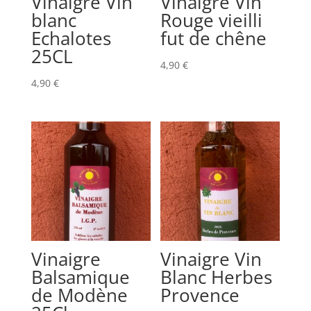
Vinaigre Vin
Vinaigre Vin
blanc
Rouge vieilli
Echalotes
fut de chêne
25CL
4,90
€
4,90
€
Vinaigre
Vinaigre Vin
Balsamique
Blanc Herbes
de Modène
Provence