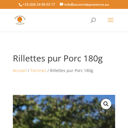
+33 (0)6 24 96 03 17
info@accentdeprovence.eu
Rillettes pur Porc 180g
Accueil
/
Terrines
/ Rillettes pur Porc 180g