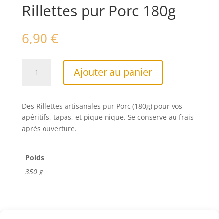
Rillettes pur Porc 180g
6,90
€
quantité
A
Ajouter au panier
de
l
Rillettes
t
pur
e
Des Rillettes artisanales pur Porc (180g) pour vos
Porc
r
apéritifs, tapas, et pique nique. Se conserve au frais
180g
n
après ouverture.
a
t
i
Poids
v
350 g
e
: