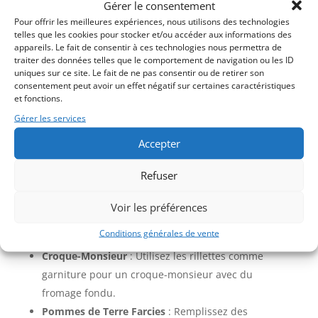
Gérer le consentement
Pour offrir les meilleures expériences, nous utilisons des technologies
telles que les cookies pour stocker et/ou accéder aux informations des
appareils. Le fait de consentir à ces technologies nous permettra de
traiter des données telles que le comportement de navigation ou les ID
uniques sur ce site. Le fait de ne pas consentir ou de retirer son
Une terrine de Rillettes artisanales pur Porc
consentement peut avoir un effet négatif sur certaines caractéristiques
et fonctions.
180g de Rillettes
Gérer les services
Pour vos apéritifs, pique nique, repas froid
Accepter
se garde au frais après ouverture
Refuser
Liste des ingrédients
: viande de porc 85%, gras de
porc 13%, sel, poivre, muscade, thym, laurier.
Voir les préférences
GARANTI 100% viande Française.
Conditions générales de vente
idées recettes:
Croque-Monsieur
: Utilisez les rillettes comme
garniture pour un croque-monsieur avec du
fromage fondu.
Pommes de Terre Farcies
: Remplissez des