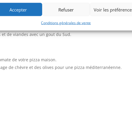
écoré d’Arlésiennes en costume traditionnel
Accepter
Refuser
Voir les préférence
provençales, de la marjolaine, du thym, de la sarriette, du romarin
Conditions générales de vente
 et de viandes avec un gout du Sud.
omate de votre pizza maison.
mage de chèvre et des olives pour une pizza méditerranéenne.