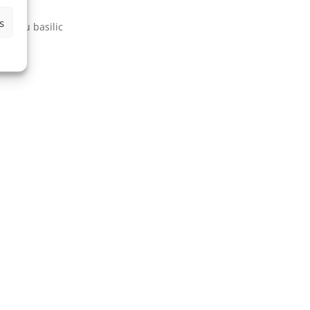
s
 et du basilic