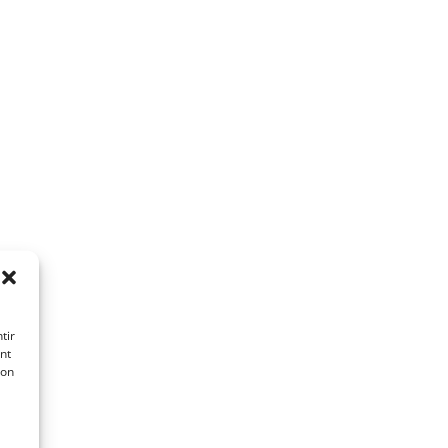
tir
nt
son