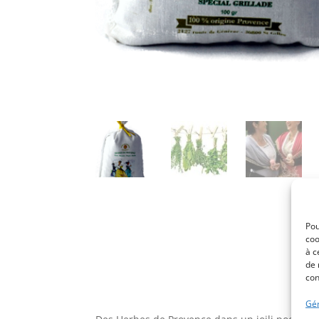
Pou
coo
à c
de 
con
Gér