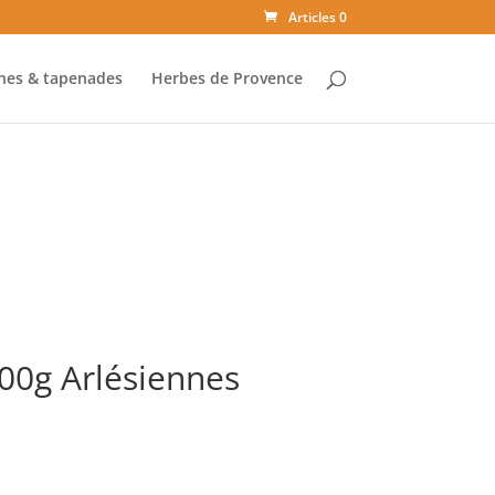
Articles 0
ines & tapenades
Herbes de Provence
00g Arlésiennes