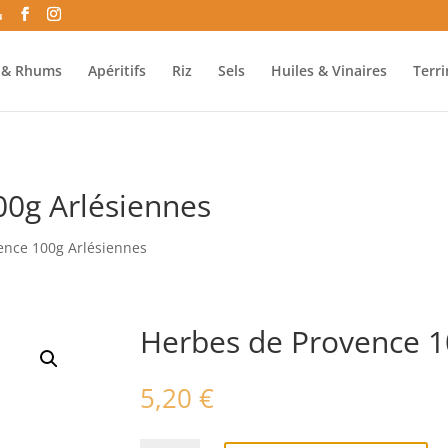
u
o & Rhums
Apéritifs
Riz
Sels
Huiles & Vinaires
Terr
00g Arlésiennes
ence 100g Arlésiennes
Herbes de Provence 1
5,20
€