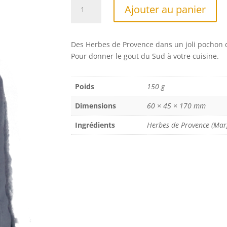
quantité
A
Ajouter au panier
de
l
Herbes
t
de
e
Des Herbes de Provence dans un joli pochon d
Provence
r
Pour donner le gout du Sud à votre cuisine.
100g
n
Arlésiennes
a
t
Poids
150 g
i
Dimensions
60 × 45 × 170 mm
v
e
Ingrédients
Herbes de Provence (Marjo
: